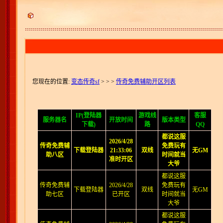
您现在的位置:
变态传奇sf
>
> >
传奇免费辅助开区列表
IP(登陆器
游戏线
客服
服务器名
开放时间
版本类型
下载)
路
QQ
都说这服
2026/4/28
传奇免费辅
免费玩有
下载登陆器
21:33:06
双线
无GM
助八区
时间就当
准时开区
大爷
都说这服
传奇免费辅
2026/4/28
免费玩有
下载登陆器
双线
无GM
助七区
已开区
时间就当
大爷
都说这服