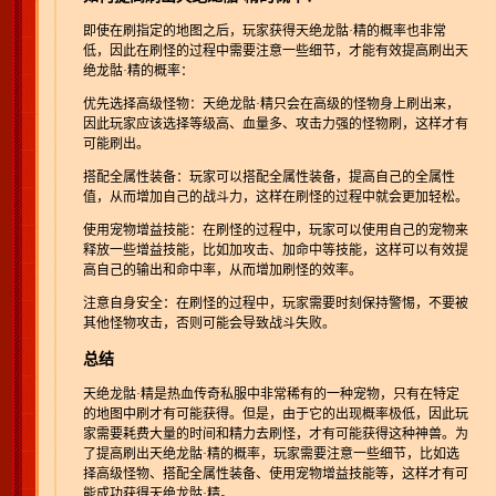
即使在刷指定的地图之后，玩家获得天绝龙骷·精的概率也非常
低，因此在刷怪的过程中需要注意一些细节，才能有效提高刷出天
绝龙骷·精的概率：
优先选择高级怪物：天绝龙骷·精只会在高级的怪物身上刷出来，
因此玩家应该选择等级高、血量多、攻击力强的怪物刷，这样才有
可能刷出。
搭配全属性装备：玩家可以搭配全属性装备，提高自己的全属性
值，从而增加自己的战斗力，这样在刷怪的过程中就会更加轻松。
使用宠物增益技能：在刷怪的过程中，玩家可以使用自己的宠物来
释放一些增益技能，比如加攻击、加命中等技能，这样可以有效提
高自己的输出和命中率，从而增加刷怪的效率。
注意自身安全：在刷怪的过程中，玩家需要时刻保持警惕，不要被
其他怪物攻击，否则可能会导致战斗失败。
总结
天绝龙骷·精是热血传奇私服中非常稀有的一种宠物，只有在特定
的地图中刷才有可能获得。但是，由于它的出现概率极低，因此玩
家需要耗费大量的时间和精力去刷怪，才有可能获得这种神兽。为
了提高刷出天绝龙骷·精的概率，玩家需要注意一些细节，比如选
择高级怪物、搭配全属性装备、使用宠物增益技能等，这样才有可
能成功获得天绝龙骷·精。