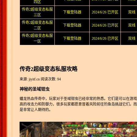
四区
传奇2超级变态私服
下载登陆器
2024/6/26 已开区
双线
三区
传奇2超级变态私服
下载登陆器
2024/6/26 已开区
双线
二区
传奇2超级变态私服
下载登陆器
2024/6/26 已开区
双线
一区
传奇2超级变态私服攻略
来源: jiyitf.cn
阅读次数: 94
神秘的圣域钳虫
蟠龙热血传奇中，玩家对于圣域钳虫已经非常的熟悉。它们是可以在游戏
高的攻击力和防御力，很多玩家都愿意冒着风险前往钓鱼岛挑战它们。而
是非常让人期待的。