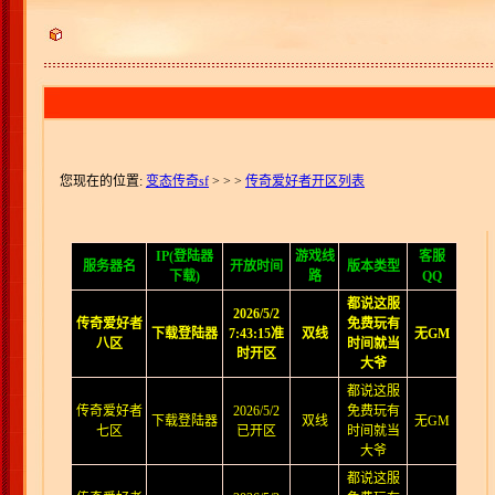
您现在的位置:
变态传奇sf
>
> >
传奇爱好者开区列表
IP(登陆器
游戏线
客服
服务器名
开放时间
版本类型
下载)
路
QQ
都说这服
2026/5/2
传奇爱好者
免费玩有
下载登陆器
7:43:15准
双线
无GM
八区
时间就当
时开区
大爷
都说这服
传奇爱好者
2026/5/2
免费玩有
下载登陆器
双线
无GM
七区
已开区
时间就当
大爷
都说这服