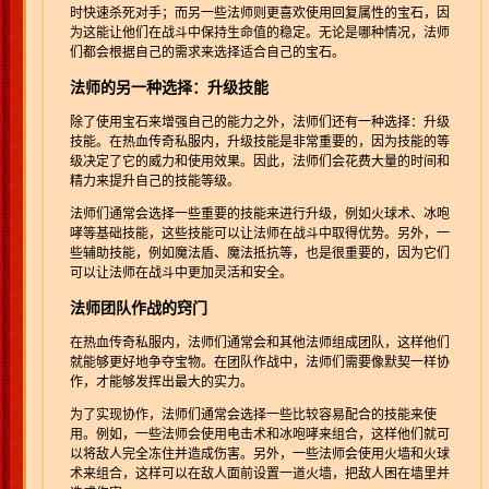
时快速杀死对手；而另一些法师则更喜欢使用回复属性的宝石，因
为这能让他们在战斗中保持生命值的稳定。无论是哪种情况，法师
们都会根据自己的需求来选择适合自己的宝石。
法师的另一种选择：升级技能
除了使用宝石来增强自己的能力之外，法师们还有一种选择：升级
技能。在热血传奇私服内，升级技能是非常重要的，因为技能的等
级决定了它的威力和使用效果。因此，法师们会花费大量的时间和
精力来提升自己的技能等级。
法师们通常会选择一些重要的技能来进行升级，例如火球术、冰咆
哮等基础技能，这些技能可以让法师在战斗中取得优势。另外，一
些辅助技能，例如魔法盾、魔法抵抗等，也是很重要的，因为它们
可以让法师在战斗中更加灵活和安全。
法师团队作战的窍门
在热血传奇私服内，法师们通常会和其他法师组成团队，这样他们
就能够更好地争夺宝物。在团队作战中，法师们需要像默契一样协
作，才能够发挥出最大的实力。
为了实现协作，法师们通常会选择一些比较容易配合的技能来使
用。例如，一些法师会使用电击术和冰咆哮来组合，这样他们就可
以将敌人完全冻住并造成伤害。另外，一些法师会使用火墙和火球
术来组合，这样可以在敌人面前设置一道火墙，把敌人困在墙里并