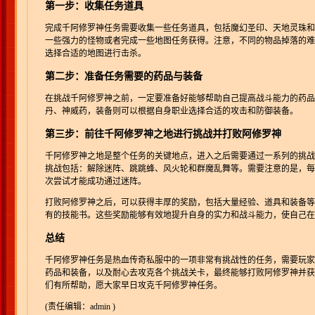
第一步：收集任务道具
完成千阿修罗神任务需要收集一些任务道具，包括魔幻圣印、天地灵珠和
一些强力的怪物或者完成一些地图任务获得。注意，不同的物品掉落的难
选择合适的地图进行击杀。
第二步：准备任务需要的药品与装备
在挑战千阿修罗神之前，一定要准备好能够帮助自己提高战斗能力的药品
丹、神威药，装备则可以根据自身职业选择合适的攻击和防御装备。
第三步：前往千阿修罗神之地进行挑战并打败阿修罗神
千阿修罗神之地是整个任务的关键地点，进入之后需要通过一系列的挑战才
挑战包括：解除迷阵、跳跳蜂、风火轮和群魔乱舞等。需要注意的是，每
次尝试才能成功通过迷阵。
打败阿修罗神之后，可以获得丰厚的奖励，包括大量经验、道具和装备等
有的技能书。这些奖励能够有效地提升自身的实力和战斗能力，使自己在
总结
千阿修罗神任务是热血传奇私服中的一项非常有挑战性的任务，需要玩家
药品和装备，以及耐心去攻克各个挑战关卡，最终能够打败阿修罗神并获
们有所帮助，愿大家早日攻克千阿修罗神任务。
(责任编辑：admin )